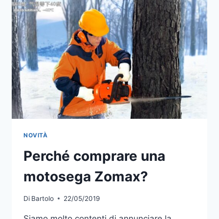
LITIO
EGO
POWER+
NOVITÀ
Perché comprare una
motosega Zomax?
Di
Bartolo
22/05/2019
Siamo molto contenti di annunciare la