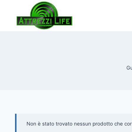
Salta
al
contenuto
Gu
Non è stato trovato nessun prodotto che corr