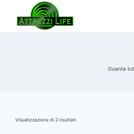
Salta
al
contenuto
Guarda tutt
Popolarità
Visualizzazione di 2 risultati