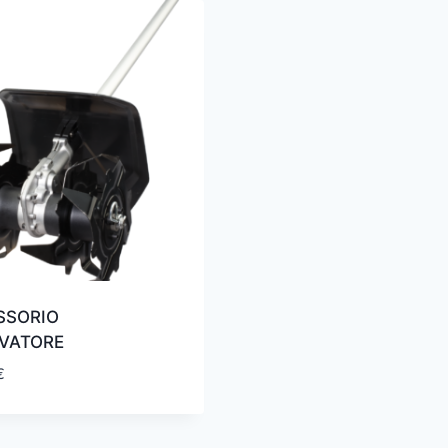
SSORIO
IVATORE
€