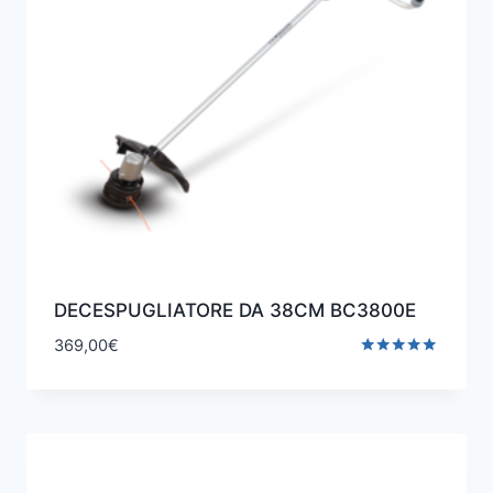
DECESPUGLIATORE DA 38CM BC3800E
369,00
€
Valutato
5.00
su 5