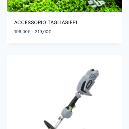
ACCESSORIO TAGLIASIEPI
Fascia
199,00
€
-
219,00
€
di
prezzo:
da
199,00€
a
219,00€