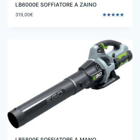
LB6000E SOFFIATORE A ZAINO
319,00
€
Valutato
5.00
su 5
LB5800E SOFFIATORE A MANO