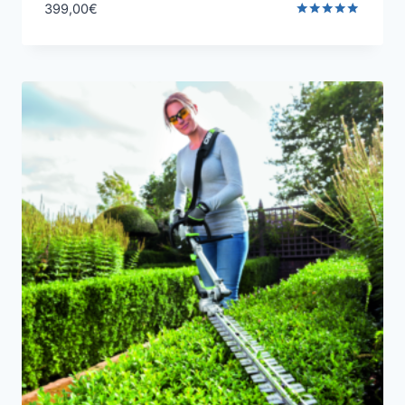
399,00
€
Valutato
5.00
su 5